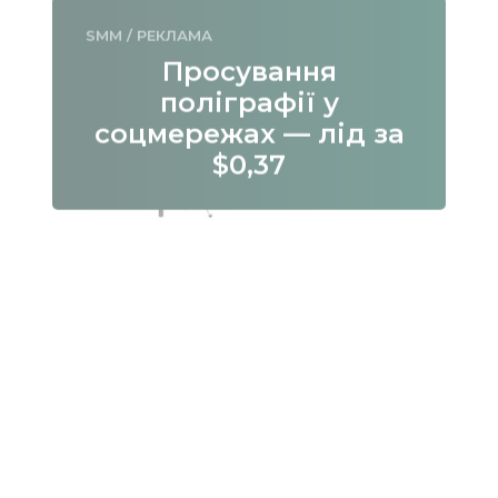
SMM
/
РЕКЛАМА
Просування
поліграфії у
соцмережах — лід за
$0,37
БРЕНДИНГ
/
ДИЗАЙН
Айдентика для