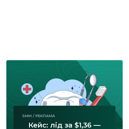
Кейс: лід за 0,54 $ на
онлайн-курс одеської
школи косметології
Cosmetology Service
Factory
SMM
/
РЕКЛАМА
Кейс: лід за $1,36 —