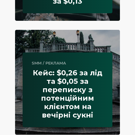
за $0,13
SMM
/
РЕКЛАМА
Кейс: $0,26 за лід
та $0,05 за
переписку з
потенційним
клієнтом на
вечірні сукні