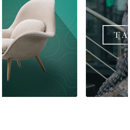
SMM
/
РЕКЛАМА
Кейс: почата
переписка з
потенційним клієнтом
на шуби за $0,13